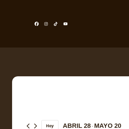
Eventos
Navegación
de
búsqueda
ABRIL 28
MAYO 20
Hoy
 - 