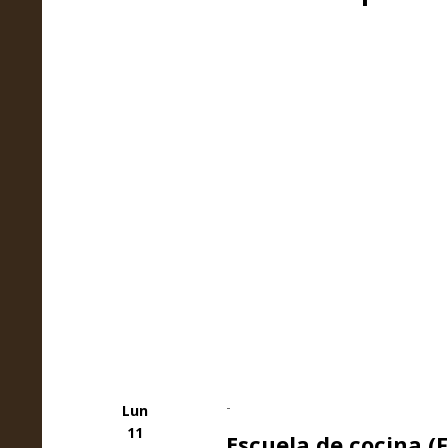
-
Lun
11
Escuela de cocina 