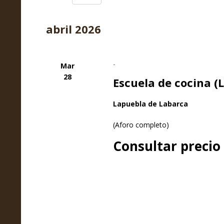
y
Selecciona
la
vistas
abril 2026
fecha.
de
-
Mar
Eventos
28
Escuela de cocina (
Lapuebla de Labarca
(Aforo completo)
Consultar precio