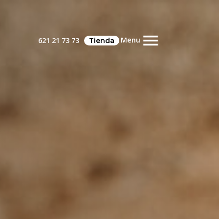
Menu
621 21 73 73
Tienda