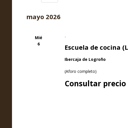
y
Selecciona
la
vistas
mayo 2026
fecha.
de
-
Mié
Eventos
6
Escuela de cocina (
Ibercaja de Logroño
(Aforo completo)
Consultar precio