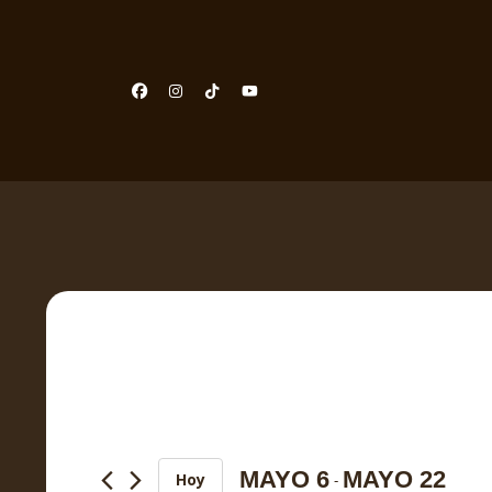
Eventos
Navegación
de
búsqueda
MAYO 6
MAYO 22
Hoy
 - 